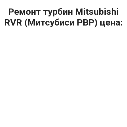
Ремонт турбин Mitsubishi
RVR (Митсубиси РВР) цена:
Ремонт турбин
От 1400
₽
Диагностика турбины
От 5900
₽
Замена турбины
От 2000
₽
Техническое обслуживание турбины
От 14900
₽
Ремонт турбин дизельных двигателей
От 14900
₽
Ремонт дизельных турбин