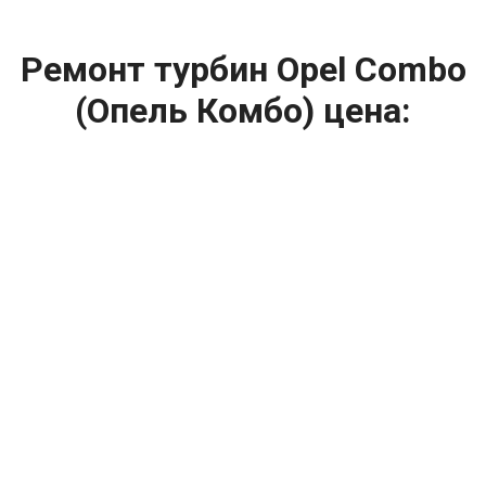
Ремонт турбин Opel Combo
(Опель Комбо) цена:
Ремонт турбин
От 1400
₽
Диагностика турбины
От 5900
₽
Замена турбины
От 2000
₽
Техническое обслуживание турбины
От 14900
₽
Ремонт турбин дизельных двигателей
От 14900
₽
Ремонт дизельных турбин