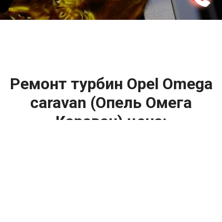
2500 руб
ться
Записаться
Ремонт турбин Opel Omega
caravan (Опель Омега
Караван) цена:
Ремонт турбин
От 1400
₽
Диагностика турбины
От 5900
₽
Замена турбины