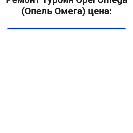
(Опель Омега) цена:
Ремонт турбин
От 1400
₽
Диагностика турбины
От 5900
₽
Замена турбины
От 2000
₽
Техническое обслуживание турбины
От 14900
₽
Ремонт турбин дизельных двигателей
От 14900
₽
Ремонт дизельных турбин
Капитальный ремонт двигателя