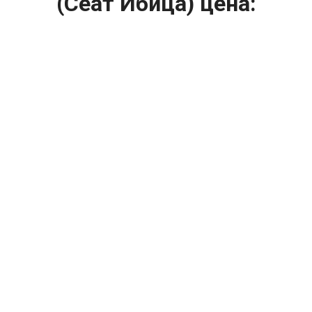
(Сеат Ибица) цена:
Ремонт турбин
От 1400
₽
Диагностика турбины
От 5900
₽
Замена турбины
От 2000
₽
Техническое обслуживание турбины
От 14900
₽
Ремонт турбин дизельных двигателей
От 14900
₽
Ремонт дизельных турбин
Капитальный ремонт двигателя