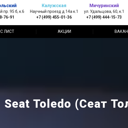
ольский
Калужская
Мичуринский
пр. 95 б, к.6
Научный проезд д.14а к.1
ул. Удальцова, 60, к.1
88-76-91
+7 (499) 455-01-36
+7 (499) 444-15-73
С ЛИСТ
АКЦИИ
ВАКАН
 Seat Toledo (Сеат То