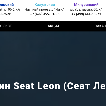
ольский
Калужская
Мичуринский
пр. 95 б, к.6
Научный проезд д.14а к.1
ул. Удальцова, 60, к.1
88-76-91
+7 (499) 455-01-36
+7 (499) 444-15-73
С ЛИСТ
АКЦИИ
ВАКАН
н Seat Leon (Сеат Л