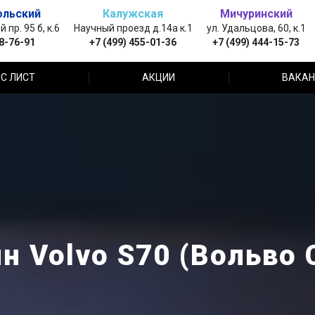
ольский
Калужская
Мичуринский
пр. 95 б, к.6
Научный проезд д.14а к.1
ул. Удальцова, 60, к.1
88-76-91
+7 (499) 455-01-36
+7 (499) 444-15-73
С ЛИСТ
АКЦИИ
ВАКАН
н Volvo S70 (Вольво 