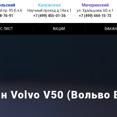
ольский
Калужская
Мичуринский
пр. 95 б, к.6
Научный проезд д.14а к.1
ул. Удальцова, 60, к.1
88-76-91
+7 (499) 455-01-36
+7 (499) 444-15-73
С ЛИСТ
АКЦИИ
ВАКАН
н Volvo V50 (Вольво 