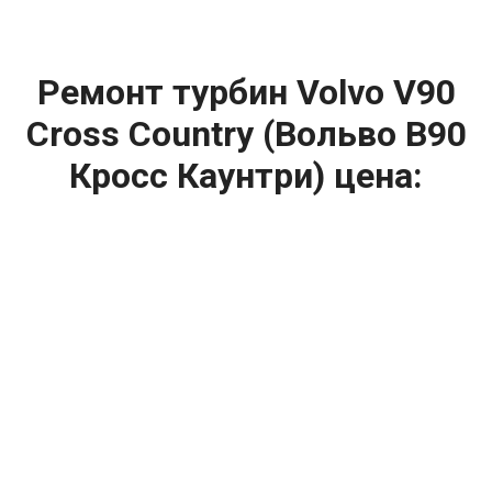
Ремонт турбин Volvo V90
Cross Country (Вольво В90
Кросс Каунтри) цена:
Ремонт турбин
От 1400
₽
Диагностика турбины
От 5900
₽
Замена турбины
От 2000
₽
Техническое обслуживание турбины
От 14900
₽
Ремонт турбин дизельных двигателей