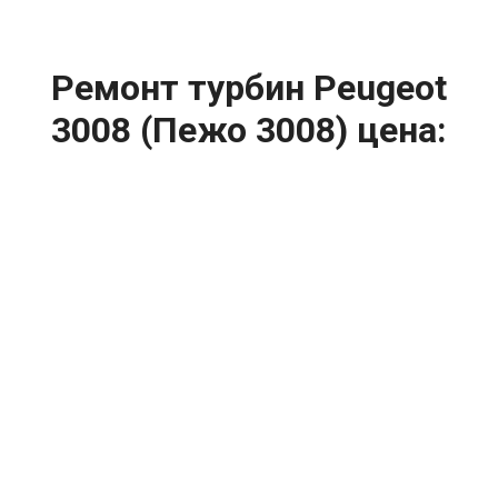
Ремонт турбин Peugeot
3008 (Пежо 3008) цена:
Ремонт турбин
От 1400
₽
Диагностика турбины
От 5900
₽
Замена турбины
От 2000
₽
Техническое обслуживание турбины
От 14900
₽
Ремонт турбин дизельных двигателей
От 14900
₽
Ремонт дизельных турбин