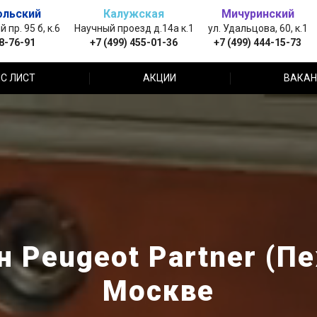
ольский
Калужская
Мичуринский
пр. 95 б, к.6
Научный проезд д.14а к.1
ул. Удальцова, 60, к.1
88-76-91
+7 (499) 455-01-36
+7 (499) 444-15-73
С ЛИСТ
АКЦИИ
ВАКАН
 Peugeot Partner (П
Москве