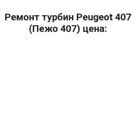
Ремонт турбин Peugeot 407
(Пежо 407) цена:
Ремонт турбин
От 1400
₽
Диагностика турбины
От 5900
₽
Замена турбины
От 2000
₽
Техническое обслуживание турбины
От 14900
₽
Ремонт турбин дизельных двигателей
От 14900
₽
Ремонт дизельных турбин