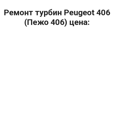
Ремонт турбин Peugeot 406
(Пежо 406) цена:
Ремонт турбин
От 1400
₽
Диагностика турбины
От 5900
₽
Замена турбины
От 2000
₽
Техническое обслуживание турбины
От 14900
₽
Ремонт турбин дизельных двигателей
От 14900
₽
Ремонт дизельных турбин