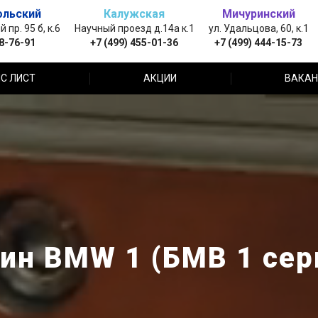
ольский
Калужская
Мичуринский
пр. 95 б, к.6
Научный проезд д.14а к.1
ул. Удальцова, 60, к.1
88-76-91
+7 (499) 455-01-36
+7 (499) 444-15-73
С ЛИСТ
АКЦИИ
ВАКАН
ин BMW 1 (БМВ 1 сер