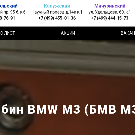
ольский
Калужская
Мичуринский
пр. 95 б, к.6
Научный проезд д.14а к.1
ул. Удальцова, 60, к.1
88-76-91
+7 (499) 455-01-36
+7 (499) 444-15-73
С ЛИСТ
АКЦИИ
ВАКАН
рбин BMW M3 (БМВ М3