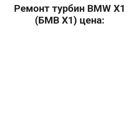
Ремонт турбин BMW X1
(БМВ Х1) цена:
Ремонт турбин
От 1400
₽
Диагностика турбины
От 5900
₽
Замена турбины
От 2000
₽
Техническое обслуживание турбины
От 14900
₽
Ремонт турбин дизельных двигателей
От 14900
₽
Ремонт дизельных турбин
Капитальный ремонт двигателя