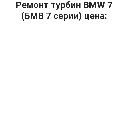
Ремонт турбин BMW 7
(БМВ 7 серии) цена:
Ремонт турбин
От 1400
₽
Диагностика турбины
От 5900
₽
Замена турбины
От 2000
₽
Техническое обслуживание турбины
От 14900
₽
Ремонт турбин дизельных двигателей
От 14900
₽
Ремонт дизельных турбин
Капитальный ремонт двигателя