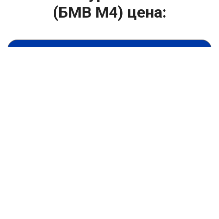
(БМВ М4) цена:
Ремонт турбин
От 1400
₽
Диагностика турбины
От 5900
₽
Замена турбины
От 2000
₽
Техническое обслуживание турбины
От 14900
₽
Ремонт турбин дизельных двигателей
От 14900
₽
Ремонт дизельных турбин
Капитальный ремонт двигателя