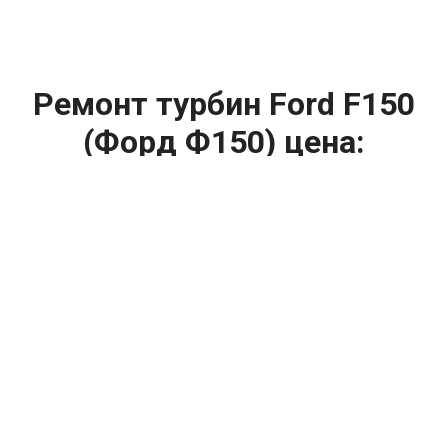
Ремонт турбин Ford F150
(Форд Ф150) цена:
Ремонт турбин
От 1400
₽
Диагностика турбины
От 5900
₽
Замена турбины
От 2000
₽
Техническое обслуживание турбины
От 14900
₽
Ремонт турбин дизельных двигателей
От 14900
₽
Ремонт дизельных турбин