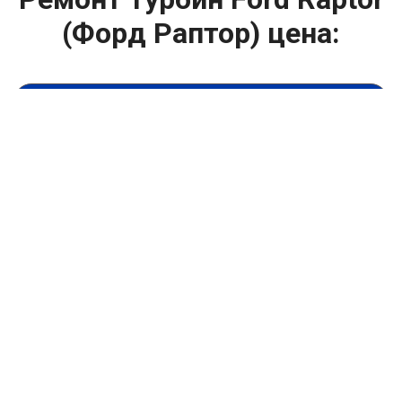
(Форд Раптор) цена:
Ремонт турбин
От 1400
₽
Диагностика турбины
От 5900
₽
Замена турбины
От 2000
₽
Техническое обслуживание турбины
От 14900
₽
Ремонт турбин дизельных двигателей
От 14900
₽
Ремонт дизельных турбин
Капитальный ремонт двигателя