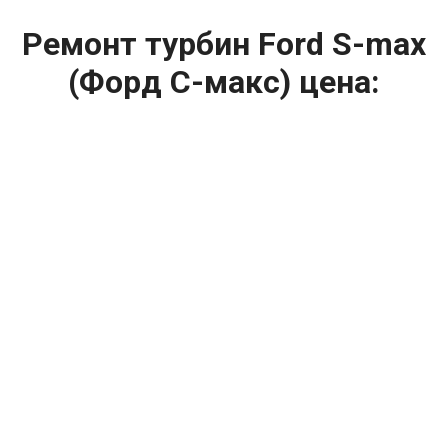
Ремонт турбин Ford S-max
(Форд С-макс) цена:
Ремонт турбин
От 1400
₽
Диагностика турбины
От 5900
₽
Замена турбины
От 2000
₽
Техническое обслуживание турбины
От 14900
₽
Ремонт турбин дизельных двигателей
От 14900
₽
Ремонт дизельных турбин