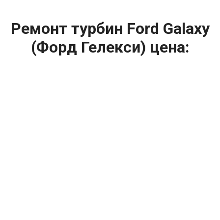
Ремонт турбин Ford Galaxy
(Форд Гелекси) цена:
Ремонт турбин
От 1400
₽
Диагностика турбины
От 5900
₽
Замена турбины
От 2000
₽
Техническое обслуживание турбины
От 14900
₽
Ремонт турбин дизельных двигателей
От 14900
₽
Ремонт дизельных турбин