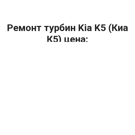
Ремонт турбин Kia K5 (Киа
К5) цена:
Ремонт турбин
От 1400
₽
Диагностика турбины
От 5900
₽
Замена турбины
От 2000
₽
Техническое обслуживание турбины
От 14900
₽
Ремонт турбин дизельных двигателей
От 14900
₽
Ремонт дизельных турбин