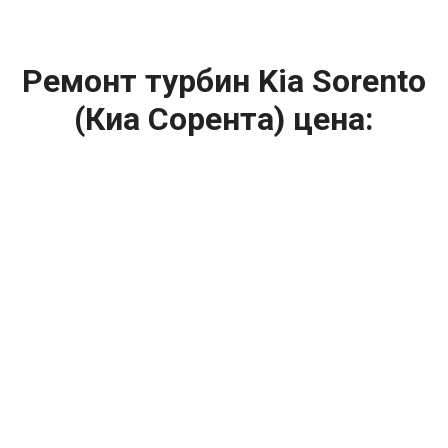
Ремонт турбин Kia Sorento
(Киа Сорента) цена:
Ремонт турбин
От 1400
₽
Диагностика турбины
От 5900
₽
Замена турбины
От 2000
₽
Техническое обслуживание турбины
От 14900
₽
Ремонт турбин дизельных двигателей
От 14900
₽
Ремонт дизельных турбин