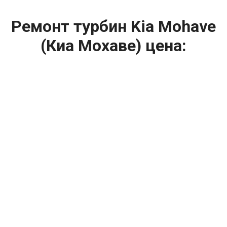
Ремонт турбин Kia Mohave
(Киа Мохаве) цена:
Ремонт турбин
От 1400
₽
Диагностика турбины
От 5900
₽
Замена турбины
От 2000
₽
Техническое обслуживание турбины
От 14900
₽
Ремонт турбин дизельных двигателей
От 14900
₽
Ремонт дизельных турбин