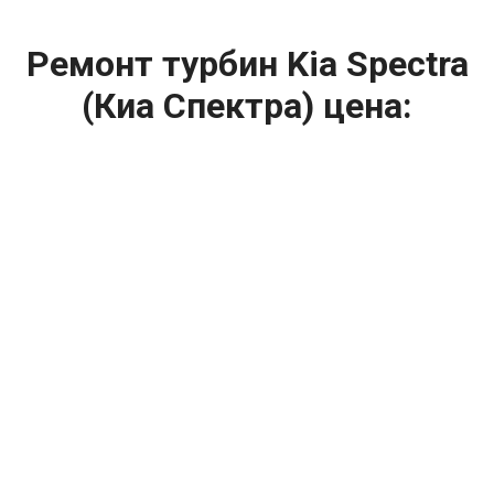
Ремонт турбин Kia Spectra
(Киа Спектра) цена:
Ремонт турбин
От 1400
₽
Диагностика турбины
От 5900
₽
Замена турбины
От 2000
₽
Техническое обслуживание турбины
От 14900
₽
Ремонт турбин дизельных двигателей
От 14900
₽
Ремонт дизельных турбин