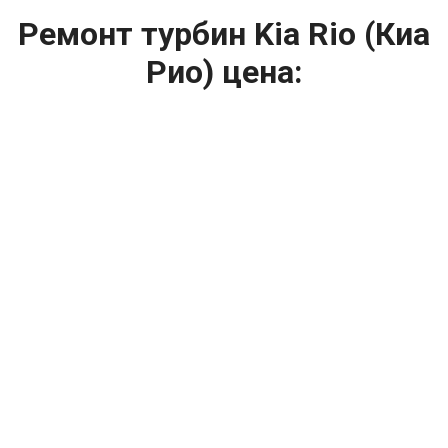
Ремонт турбин Kia Rio (Киа
Рио) цена:
Ремонт турбин
От 1400
₽
Диагностика турбины
От 5900
₽
Замена турбины
От 2000
₽
Техническое обслуживание турбины
От 14900
₽
Ремонт турбин дизельных двигателей
От 14900
₽
Ремонт дизельных турбин
Капитальный ремонт двигателя