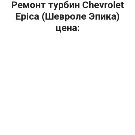
Ремонт турбин Chevrolet
Epica (Шевроле Эпика)
цена:
Ремонт турбин
От 1400
₽
Диагностика турбины
От 5900
₽
Замена турбины
От 2000
₽
Техническое обслуживание турбины
От 14900
₽
Ремонт турбин дизельных двигателей
От 14900
₽
Ремонт дизельных турбин