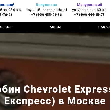
ольский
Калужская
Мичуринский
пр. 95 б, к.6
Научный проезд д.14а к.1
ул. Удальцова, 60, к.1
88-76-91
+7 (499) 455-01-36
+7 (499) 444-15-73
С ЛИСТ
АКЦИИ
ВАКАН
бин Chevrolet Expre
Експресс) в Москве