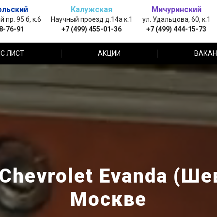
ольский
Калужская
Мичуринский
пр. 95 б, к.6
Научный проезд д.14а к.1
ул. Удальцова, 60, к.1
88-76-91
+7 (499) 455-01-36
+7 (499) 444-15-73
С ЛИСТ
АКЦИИ
ВАКАН
Chevrolet Evanda (Ше
Москве