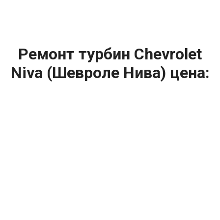
Ремонт турбин Chevrolet
Niva (Шевроле Нива) цена:
Ремонт турбин
От 1400
₽
Диагностика турбины
От 5900
₽
Замена турбины
От 2000
₽
Техническое обслуживание турбины
От 14900
₽
Ремонт турбин дизельных двигателей