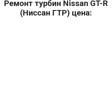
Ремонт турбин Nissan GT-R
(Ниссан ГТР) цена:
Ремонт турбин
От 1400
₽
Диагностика турбины
От 5900
₽
Замена турбины
От 2000
₽
Техническое обслуживание турбины
От 14900
₽
Ремонт турбин дизельных двигателей
От 14900
₽
Ремонт дизельных турбин
Капитальный ремонт двигателя