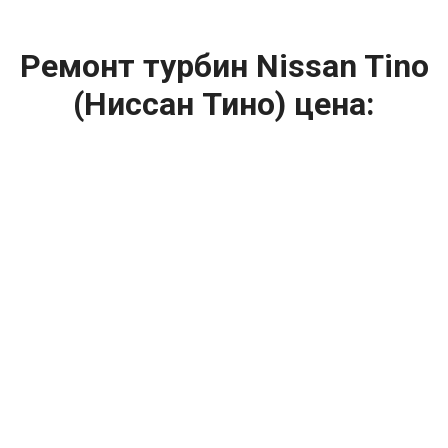
Ремонт турбин Nissan Tino
(Ниссан Тино) цена:
Ремонт турбин
От 1400
₽
Диагностика турбины
От 5900
₽
Замена турбины
От 2000
₽
Техническое обслуживание турбины
От 14900
₽
Ремонт турбин дизельных двигателей
От 14900
₽
Ремонт дизельных турбин