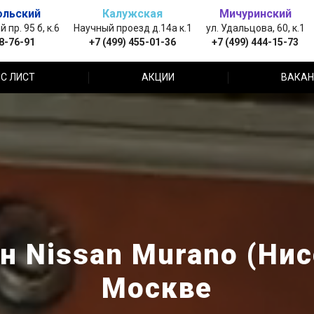
ольский
Калужская
Мичуринский
пр. 95 б, к.6
Научный проезд д.14а к.1
ул. Удальцова, 60, к.1
88-76-91
+7 (499) 455-01-36
+7 (499) 444-15-73
С ЛИСТ
АКЦИИ
ВАКАН
н Nissan Murano (Нис
Москве