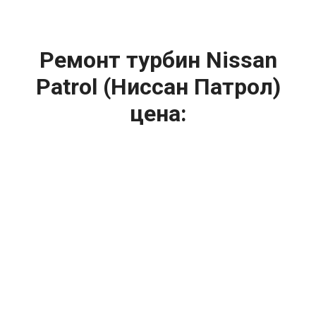
Ремонт турбин Nissan
Patrol (Ниссан Патрол)
цена:
Ремонт турбин
От 1400
₽
Диагностика турбины
От 5900
₽
Замена турбины
От 2000
₽
Техническое обслуживание турбины
От 14900
₽
Ремонт турбин дизельных двигателей