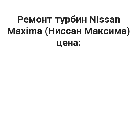
Ремонт турбин Nissan
Maxima (Ниссан Максима)
цена:
Ремонт турбин
От 1400
₽
Диагностика турбины
От 5900
₽
Замена турбины
От 2000
₽
Техническое обслуживание турбины
От 14900
₽
Ремонт турбин дизельных двигателей
От 14900
₽
Ремонт дизельных турбин