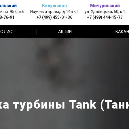
ольский
Калужская
Мичуринский
пр. 95 б, к.6
Научный проезд д.14а к.1
ул. Удальцова, 60, к.1
88-76-91
+7 (499) 455-01-36
+7 (499) 444-15-73
С ЛИСТ
АКЦИИ
ВАКАН
а турбины Tank (Тан