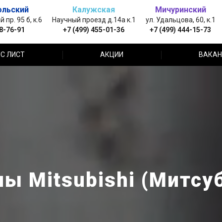
ольский
Калужская
Мичуринский
пр. 95 б, к.6
Научный проезд д.14а к.1
ул. Удальцова, 60, к.1
88-76-91
+7 (499) 455-01-36
+7 (499) 444-15-73
С ЛИСТ
АКЦИИ
ВАКАН
ы Mitsubishi (Митсу