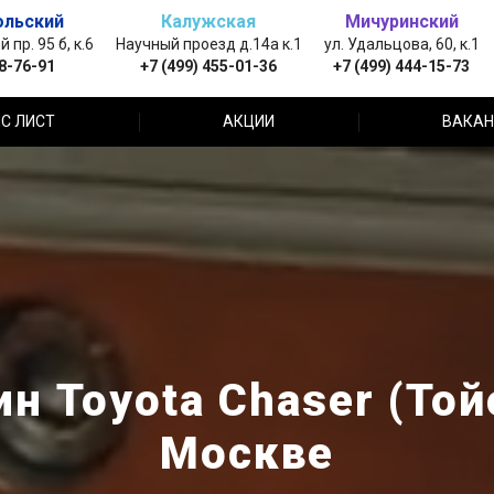
ольский
Калужская
Мичуринский
пр. 95 б, к.6
Научный проезд д.14а к.1
ул. Удальцова, 60, к.1
88-76-91
+7 (499) 455-01-36
+7 (499) 444-15-73
С ЛИСТ
АКЦИИ
ВАКАН
н Toyota Chaser (Той
Москве