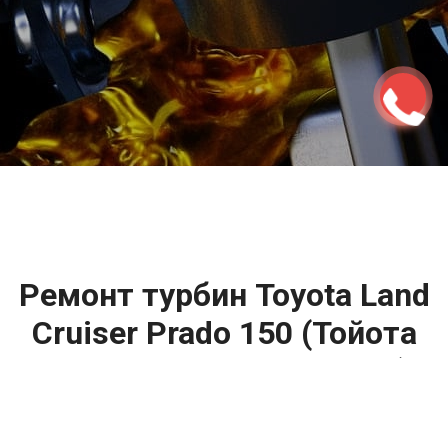
2500 руб
ться
Записаться
Ремонт турбин Toyota Land
Cruiser Prado 150 (Тойота
Ленд Крузер Прадо 150)
цена: