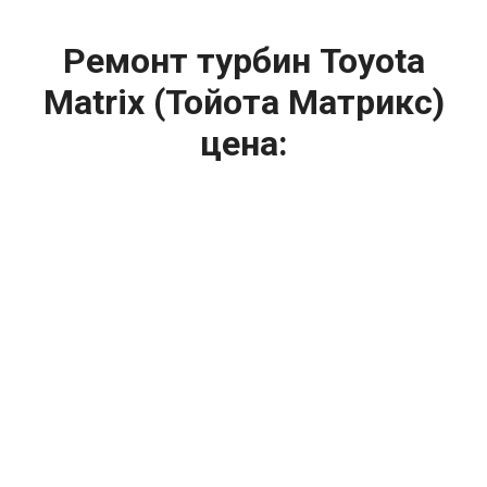
Ремонт турбин Toyota
Matrix (Тойота Матрикс)
цена:
Ремонт турбин
От 1400
₽
Диагностика турбины
От 5900
₽
Замена турбины
От 2000
₽
Техническое обслуживание турбины
От 14900
₽
Ремонт турбин дизельных двигателей
От 14900
₽
Ремонт дизельных турбин