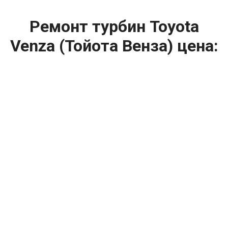
Ремонт турбин Toyota
Venza (Тойота Венза) цена:
Ремонт турбин
От 1400
₽
Диагностика турбины
От 5900
₽
Замена турбины
От 2000
₽
Техническое обслуживание турбины
От 14900
₽
Ремонт турбин дизельных двигателей
От 14900
₽
Ремонт дизельных турбин