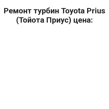
Ремонт турбин Toyota Prius
(Тойота Приус) цена:
Ремонт турбин
От 1400
₽
Диагностика турбины
От 5900
₽
Замена турбины
От 2000
₽
Техническое обслуживание турбины
От 14900
₽
Ремонт турбин дизельных двигателей
От 14900
₽
Ремонт дизельных турбин