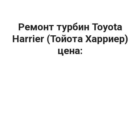
Ремонт турбин Toyota
Harrier (Тойота Харриер)
цена:
Ремонт турбин
От 1400
₽
Диагностика турбины
От 5900
₽
Замена турбины
От 2000
₽
Техническое обслуживание турбины
От 14900
₽
Ремонт турбин дизельных двигателей