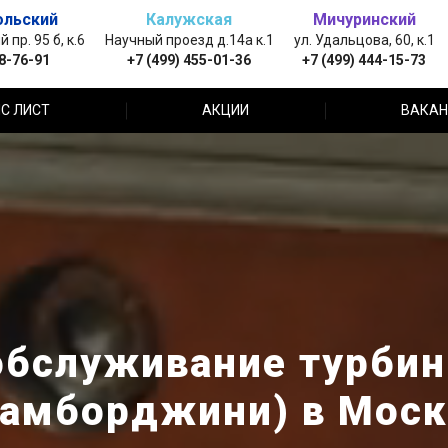
ольский
Калужская
Мичуринский
пр. 95 б, к.6
Научный проезд д.14а к.1
ул. Удальцова, 60, к.1
88-76-91
+7 (499) 455-01-36
+7 (499) 444-15-73
С ЛИСТ
АКЦИИ
ВАКАН
обслуживание турбин
Ламборджини) в Моск