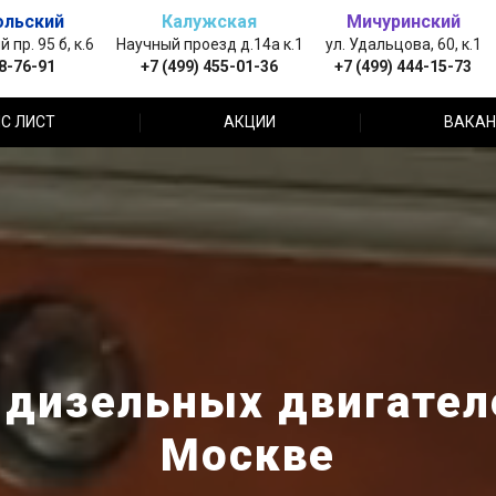
ольский
Калужская
Мичуринский
пр. 95 б, к.6
Научный проезд д.14а к.1
ул. Удальцова, 60, к.1
88-76-91
+7 (499) 455-01-36
+7 (499) 444-15-73
С ЛИСТ
АКЦИИ
ВАКАН
дизельных двигателе
Москве