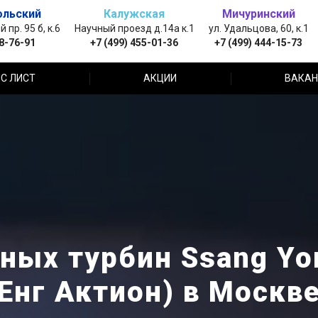
ольский
Калужская
Мичуринский
пр. 95 б, к.6
Научный проезд д.14а к.1
ул. Удальцова, 60, к.1
88-76-91
+7 (499) 455-01-36
+7 (499) 444-15-73
С ЛИСТ
АКЦИИ
ВАКАН
ных турбин Ssang Yon
Енг Актион) в Москв